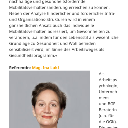
nachhaltige und gesundheitsfördernde
Mobilitätsverhaltensänderung erreichen zu können.
Neben der Analyse hinderlicher und förderlicher Infra-
und Organisations-Strukturen wird in einem
ganzheitlichen Ansatz auch das individuelle
Mobilitätsverhalten adressiert, um Gewohnheiten zu
verändern, u.a. indem für den Lebensstil als wesentliche
Grundlage zu Gesundheit und Wohlbefinden
sensibilisiert wird, im Sinne des Arbeitsweges als
Gesundheitsprogramm.«
Referentin:
Mag. Ina Lukl
Als
Arbeitsps
ychologin,
Unterneh
mens-
und BGF-
Beraterin
(u.a. für
die ÖGK),
Diplomier