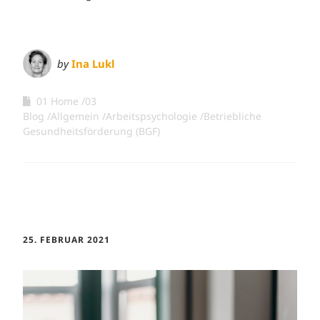
by
Ina Lukl
01 Home
03
Blog
Allgemein
Arbeitspsychologie
Betriebliche
Gesundheitsförderung (BGF)
25. FEBRUAR 2021