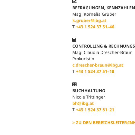

BEFRAGUNGEN, KENNZAHLEN
Mag. Kornelia Gruber
k.gruber@ibg.at
T
+43 1 524 37 51–46

CONTROLLING & RECHNUNG
Mag. Claudia Drescher-Braun
Prokuristin
c.drescher-braun@ibg.at
T
+43 1 524 37 51–18

BUCHHALTUNG
Nicole Trittinger
bh@ibg.at
T
+43 1 524 37 51–21
> ZU DEN BEREICHSLEITER:IN