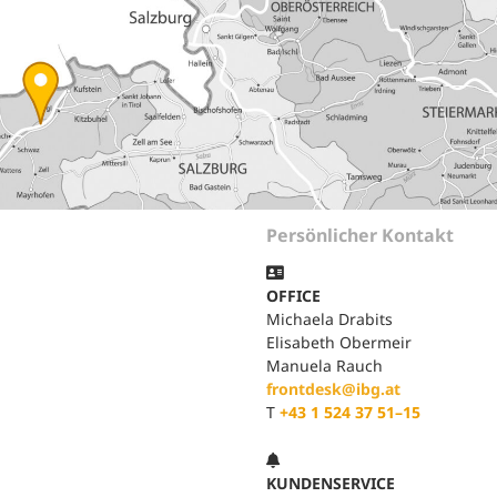
efragung und Analyse
Human Work Index®
Leitung
esundheitstage
BGM Prozess
Standort
enerationenbalance
Nachhalt
esunde Arbeitszeiten
»Human 
Zeitung
eratung und Coaching
Persönlicher Kontakt
Presse

eminare und
OFFICE
orkshops
Referenz
Michaela Drabits
Elisabeth Obermeir
Manuela Rauch
frontdesk@ibg.at
T
+43 1 524 37 51–15

KUNDENSERVICE