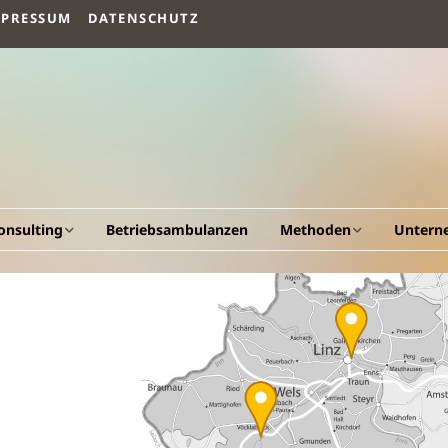
MPRESSUM
DATENSCHUTZ
onsulting
Betriebsambulanzen
Methoden
Untern
llgemeines
Arbeitsvermögen
Vision un
esundheitscockpit &
Humanökologischer
Fakten
esundheitsportal
Beratungsansatz
Werdeg
triebliche
Human Quality
esundheitsförderung
Management
Leistung