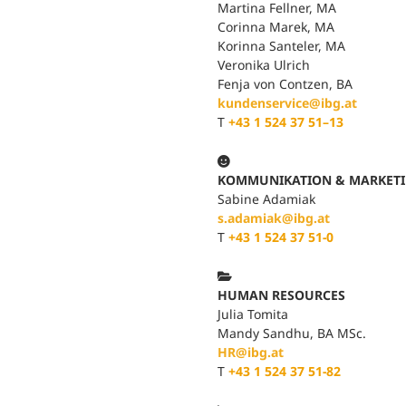
Martina Fellner, MA
Corinna Marek, MA
Korinna Santeler, MA
Veronika Ulrich
Fenja von Contzen, BA
kundenservice@ibg.at
T
+43 1 524 37 51–13

KOMMUNIKATION & MARKET
Sabine Adamiak
s.adamiak@ibg.at
T
+43 1 524 37 51-0

HUMAN RESOURCES
Julia Tomita
Mandy Sandhu, BA MSc.
HR@ibg.at
T
+43 1 524 37 51-82