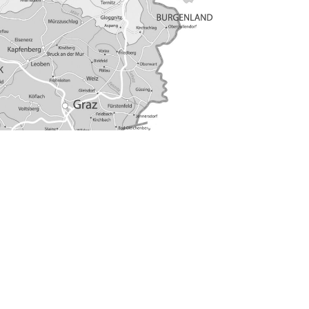
steam
e
igkeit
Works«
en