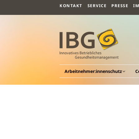
KONTAKT
SERVICE
PRESSE
I
Arbeitnehmer:innenschutz
C
Allgemeines
A
Arbeitsmedizin
G
G
Arbeitspsychologie
Be
G
Arbeitssicherheit