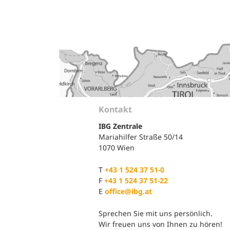
B
Ergonomie und Bewegung
G
Gesundheitsüberwachung
G
G
B
Kontakt
IBG Zentrale
S
Mariahilfer Straße 50/14
W
1070 Wien
T
+43 1 524 37 51-0
F
+43 1 524 37 51-22
E
office@ibg.at
Sprechen Sie mit uns persönlich.
Wir freuen uns von Ihnen zu hören!