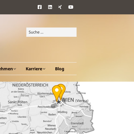
ehmen
Karriere
Blog
d Ziele
Benefits
ang
en A – Z