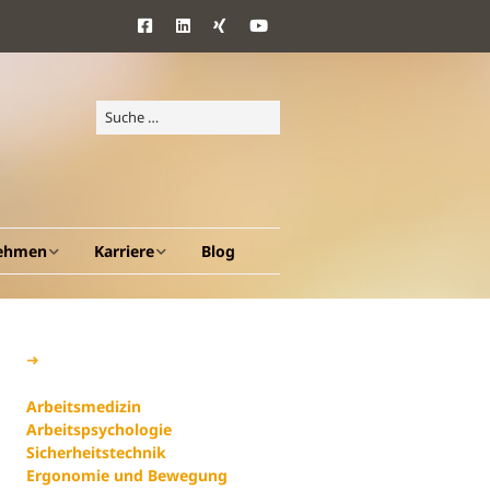
ehmen
Karriere
Blog
d Ziele
Benefits
➜
Arbeitsmedizin
ang
Arbeitspsychologie
Sicherheitstechnik
en A – Z
Ergonomie und Bewegung