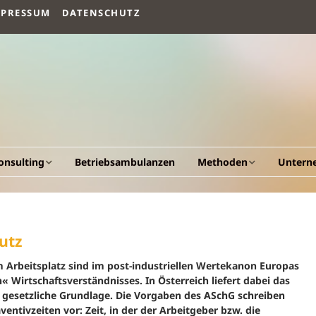
MPRESSUM
DATENSCHUTZ
onsulting
Betriebsambulanzen
Methoden
Untern
llgemeines
Arbeitsvermögen
Vision un
esundheitscockpit &
Humanökologischer
Fakten
utz
esundheitsportal
Beratungsansatz
Werdeg
 Arbeitsplatz sind im post-industriellen Wertekanon Europas
triebliche
Human Quality
« Wirtschaftsverständnisses. In Österreich liefert dabei das
esundheitsförderung
Management
 gesetzliche Grundlage. Die Vorgaben des ASchG schreiben
Leistung
tivzeiten vor: Zeit, in der der Arbeitgeber bzw. die