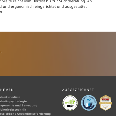
dbreite reicht vom Hörtest bis zur Suchtberatung. An
end und ergonomisch eingerichtet und ausgestattet
n.
.
THEMEN
AUSGEZEICHNET
rbeitsmedizin
rbeitspsychologie
rgonomie und Bewegung
icherheitstechnik
etriebliche Gesundheitsförderung