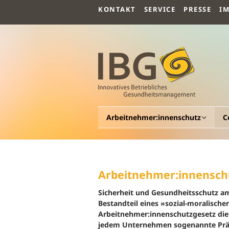
KONTAKT
SERVICE
PRESSE
I
Arbeitnehmer:innenschutz
C
Allgemeines
A
Arbeitsmedizin
G
Arbeitnehmer:innensch
G
Arbeitspsychologie
Sicherheit und Gesundheitsschutz am
Be
Bestandteil eines »sozial-moralischen
G
Arbeitnehmer:innenschutzgesetz die
Arbeitssicherheit
jedem Unternehmen sogenannte Präven