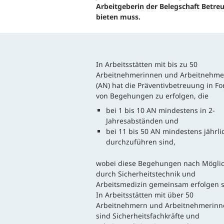
B
Arbeitgeberin der Belegschaft Betre
Ergonomie und Bewegung
bieten muss.
G
Gesundheitsüberwachung
G
In Arbeitsstätten mit bis zu 50
Arbeitnehmerinnen und Arbeitnehme
G
(AN) hat die Präventivbetreuung in F
von Begehungen zu erfolgen, die
B
bei 1 bis 10 AN mindestens in 2-
Jahresabständen und
S
bei 11 bis 50 AN mindestens jährli
W
durchzuführen sind,
wobei diese Begehungen nach Möglic
durch Sicherheitstechnik und
Arbeitsmedizin gemeinsam erfolgen s
In Arbeitsstätten mit über 50
Arbeitnehmern und Arbeitnehmerinn
sind Sicherheitsfachkräfte und