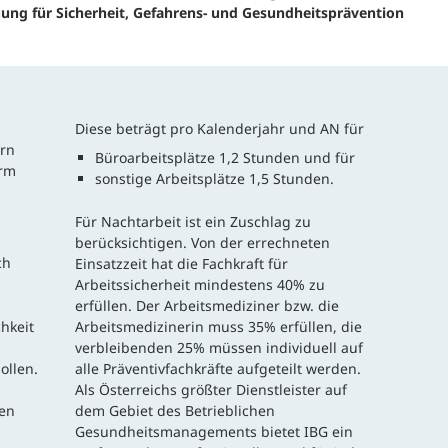
efragung und Analyse
Human Work Index®
uung für Sicherheit, Gefahrens- und Gesundheitsprävention
Leitung
esundheitstage
BGM Prozess
Standort
enerationenbalance
Nachhalt
Diese beträgt pro Kalenderjahr und AN für
rn
esunde Arbeitszeiten
Büroarbeitsplätze 1,2 Stunden und für
»Human 
orm
sonstige Arbeitsplätze 1,5 Stunden.
Zeitung
eratung und Coaching
Für Nachtarbeit ist ein Zuschlag zu
Presse
berücksichtigen. Von der errechneten
eminare und
ch
Einsatzzeit hat die Fachkraft für
orkshops
Arbeitssicherheit mindestens 40% zu
Referenz
erfüllen. Der Arbeitsmediziner bzw. die
hkeit
Arbeitsmedizinerin muss 35% erfüllen, die
verbleibenden 25% müssen individuell auf
ollen.
alle Präventivfachkräfte aufgeteilt werden.
Als Österreichs größter Dienstleister auf
en
dem Gebiet des Betrieblichen
Gesundheitsmanagements bietet IBG ein