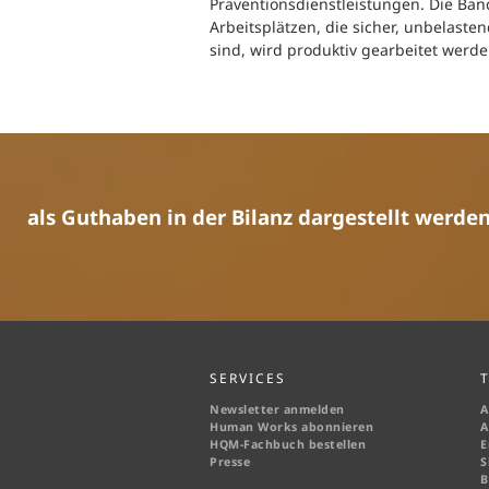
Präventionsdienstleistungen. Die Ban
Arbeitsplätzen, die sicher, unbelast
sind, wird produktiv gearbeitet werde
als Guthaben in der Bilanz dargestellt werden
SERVICES
Newsletter anmelden
A
Human Works abonnieren
A
HQM-
Fachbuch bestellen
E
Presse
S
B