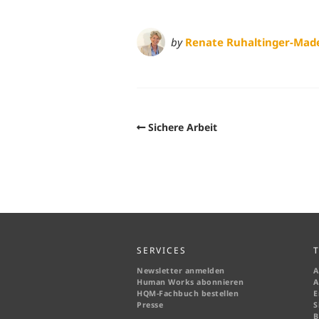
by
Renate Ruhaltinger-Mad
Sichere Arbeit
SERVICES
Newsletter anmelden
A
Human Works abonnieren
A
HQM-
Fachbuch bestellen
E
Presse
S
B