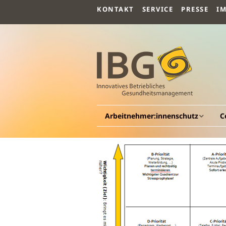
KONTAKT
SERVICE
PRESSE
I
Arbeitnehmer:innenschutz
C
Allgemeines
A
Arbeitsmedizin
G
G
Arbeitspsychologie
Be
G
Arbeitssicherheit