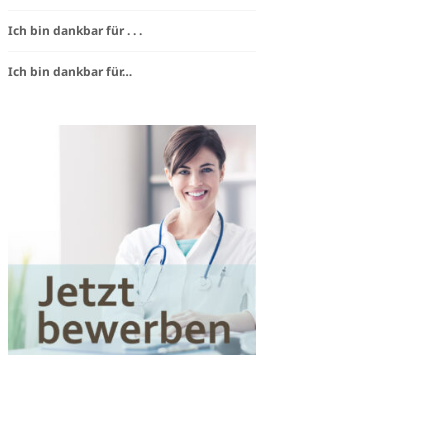
steam
Ich bin dankbar für . . .
e
Ich bin dankbar für…
igkeit
Works«
en