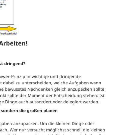
efragung und Analyse
Human Work Index®
Leitung
esundheitstage
BGM Prozess
Standort
enerationenbalance
Nachhalt
 Arbeiten!
esunde Arbeitszeiten
»Human 
Zeitung
eratung und Coaching
st dringend?
Presse
er-Prinzip in wichtige und dringende
eminare und
orkshops
ist dabei zu unterscheiden, welche Aufgaben wann
Referenz
ne bewusstes Nachdenken gleich anzupacken sollte
kt sollte der Moment der Entscheidung stehen: Ist
e Dinge auch aussortiert oder delegiert werden.
n, sondern die großen planen
fgaben anzupacken. Um die kleinen Dinge oder
ch. Wer nur versucht möglichst schnell die kleinen