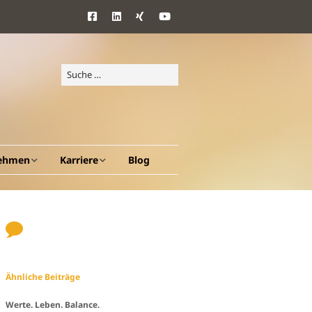
ehmen
Karriere
Blog
d Ziele
Benefits
ang
Ähnliche Beiträge
en A – Z
Werte. Leben. Balance.