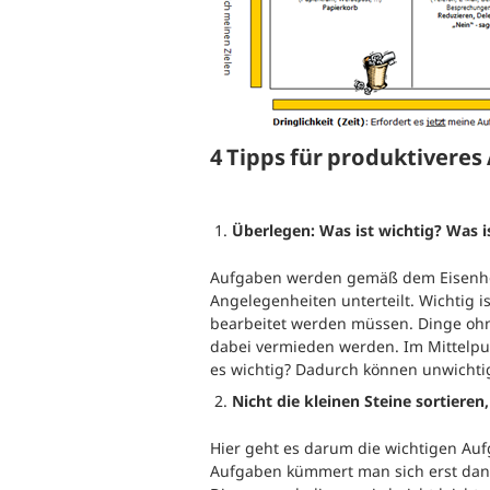
B
Ergonomie und Bewegung
G
Gesundheitsüberwachung
G
4 Tipps für produktiveres
G
B
Überlegen: Was ist wichtig? Was i
Aufgaben werden gemäß dem Eisenhow
S
W
Angelegenheiten unterteilt. Wichtig 
bearbeitet werden müssen. Dinge oh
dabei vermieden werden. Im Mittelpun
es wichtig? Dadurch können unwichtig
Nicht die kleinen Steine sortiere
Hier geht es darum die wichtigen Au
Aufgaben kümmert man sich erst dana