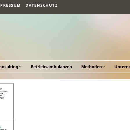
MPRESSUM
DATENSCHUTZ
onsulting
Betriebsambulanzen
Methoden
Untern
llgemeines
Arbeitsvermögen
Vision un
esundheitscockpit &
Humanökologischer
Fakten
esundheitsportal
Beratungsansatz
Werdeg
triebliche
Human Quality
esundheitsförderung
Management
Leistung