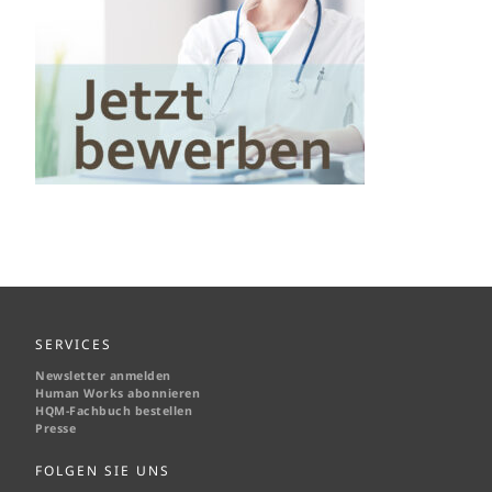
SERVICES
Newsletter anmelden
Human Works abonnieren
HQM-
Fachbuch bestellen
Presse
FOLGEN SIE UNS