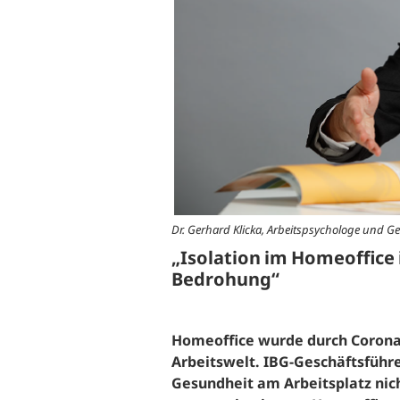
B
Ergonomie und Bewegung
G
Gesundheitsüberwachung
G
G
B
S
Dr. Gerhard Klicka, Arbeitspsychologe und Ge
W
„Isolation im Homeoffice 
Bedrohung“
Homeoffice wurde durch Corona
Arbeitswelt.
IBG-Geschäftsführe
Gesundheit am Arbeitsplatz ni