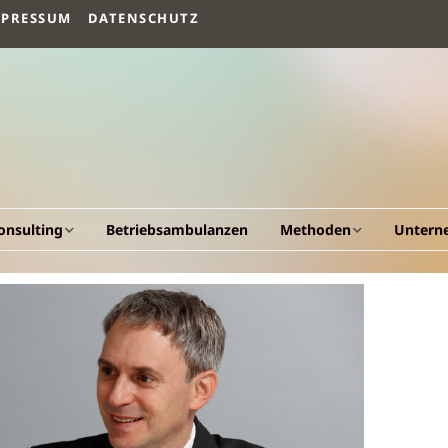
MPRESSUM
DATENSCHUTZ
onsulting
Betriebsambulanzen
Methoden
Untern
llgemeines
Arbeitsvermögen
Vision un
esundheitscockpit &
Humanökologischer
Fakten
esundheitsportal
Beratungsansatz
Werdeg
triebliche
Human Quality
esundheitsförderung
Management
Leistung