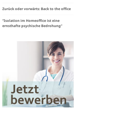
steam
Zurück oder vorwärts: Back to the office
e
“Isolation im Homeoffice ist eine
ernsthafte psychische Bedrohung“
igkeit
Works«
en