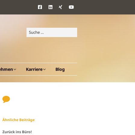
ehmen
Karriere
Blog
d Ziele
Benefits
ang
Ähnliche Beiträge
en A – Z
Zurück ins Büro!