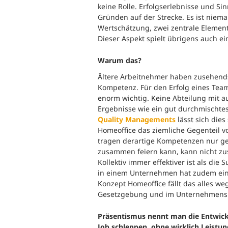
keine Rolle. Erfolgserlebnisse und S
Gründen auf der Strecke. Es ist niem
Wertschätzung, zwei zentrale Element
Dieser Aspekt spielt übrigens auch ei
Warum das?
Ältere Arbeitnehmer haben zusehends
Kompetenz. Für den Erfolg eines Tea
enorm wichtig. Keine Abteilung mit au
Ergebnisse wie ein gut durchmischt
Quality Managements
lässt sich dies
Homeoffice das ziemliche Gegenteil v
tragen derartige Kompetenzen nur ger
zusammen feiern kann, kann nicht zu
Kollektiv immer effektiver ist als di
in einem Unternehmen hat zudem ein 
Konzept Homeoffice fällt das alles we
Gesetzgebung und im Unternehmens
Präsentismus nennt man die Entwickl
Job schleppen, ohne wirklich Leistun