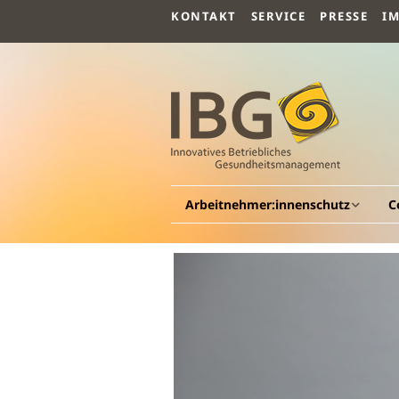
KONTAKT
SERVICE
PRESSE
I
Arbeitnehmer:innenschutz
C
Allgemeines
A
Arbeitsmedizin
G
G
Arbeitspsychologie
Be
G
Arbeitssicherheit