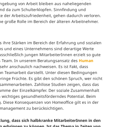
inngebung von Arbeit bleiben aus naheliegenden
and da zum Schulterklopfen. Sinnfindung und
e der Arbeitszufriedenheit, gehen dadurch verloren.
ne große Rolle im Bereich der älteren Arbeitnehmer.
 ihre Stärken im Bereich der Erfahrung und sozialen
ms und eines Unternehmens sind derartige Werte
sschließlich jungen MitarbeiterInnen erzielt so gute
es Team. In unserem Beratungsansatz des
Human
 sehr anschaulich nachweisen. Es ist Fakt, dass
on Teamarbeit darstellt. Unter diesen Bedingungen
inge Früchte. Es gibt den schönen Spruch, wer nicht
sammenarbeiten. Zahllose Studien zeigen, dass das
e Summe der Einzelkämpfer. Der soziale Zusammenhalt
wichtiges gesundheitsförderndes Potential. Beim
g. Diese Konsequenzen von Homeoffice gilt es in der
management zu berücksichtigen.
ung, dass sich halbkranke MitarbeiterInnen in den
g erbringen zu können. Ist das Thema in Zeiten von