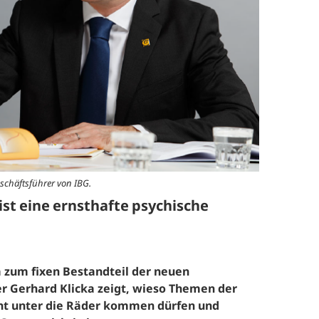
efragung und Analyse
Human Work Index®
Leitung
esundheitstage
BGM Prozess
Standort
enerationenbalance
Nachhalt
esunde Arbeitszeiten
»Human 
Zeitung
eratung und Coaching
Presse
eminare und
schäftsführer von IBG.
orkshops
ist eine ernsthafte psychische
Referenz
 zum fixen Bestandteil der neuen
r Gerhard Klicka
zeigt, wieso Themen der
cht unter die Räder kommen dürfen und