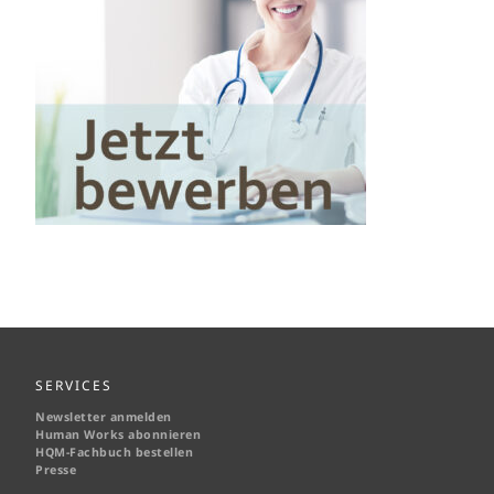
SERVICES
Newsletter anmelden
Human Works abonnieren
HQM-
Fachbuch bestellen
Presse