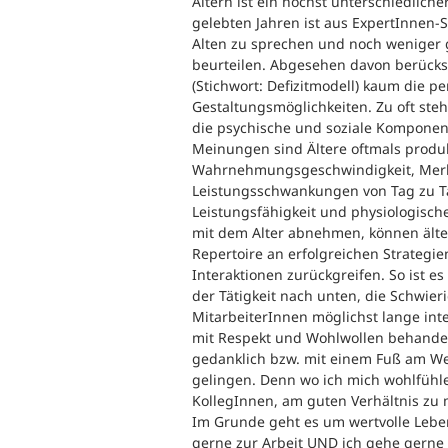
Altern ist ein höchst unterschiedliche
gelebten Jahren ist aus ExpertInnen-S
Alten zu sprechen und noch weniger 
beurteilen. Abgesehen davon berücksi
(Stichwort: Defizitmodell) kaum die 
Gestaltungsmöglichkeiten. Zu oft steh
die psychische und soziale Komponen
Meinungen sind Ältere oftmals produk
Wahrnehmungsgeschwindigkeit, Merkf
Leistungsschwankungen von Tag zu T
Leistungsfähigkeit und physiologische
mit dem Alter abnehmen, können älter
Repertoire an erfolgreichen Strategi
Interaktionen zurückgreifen. So ist 
der Tätigkeit nach unten, die Schwier
MitarbeiterInnen möglichst lange inte
mit Respekt und Wohlwollen behandelt
gedanklich bzw. mit einem Fuß am Weg
gelingen. Denn wo ich mich wohlfühl
KollegInnen, am guten Verhältnis zu 
Im Grunde geht es um wertvolle Lebens
gerne zur Arbeit UND ich gehe gerne