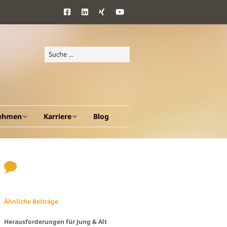
ehmen
Karriere
Blog
d Ziele
Benefits
ang
Ähnliche Beiträge
en A – Z
Herausforderungen für Jung & Alt