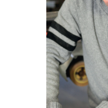
B
Ergonomie und Bewegung
G
Gesundheitsüberwachung
G
G
B
S
W