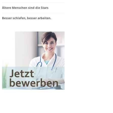
steam
Ältere Menschen sind die Stars
e
Besser schlafen, besser arbeiten.
igkeit
Works«
en