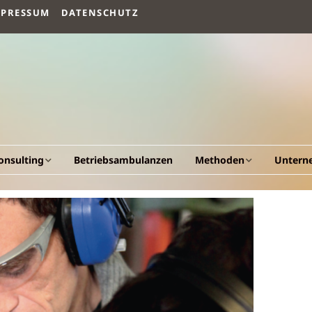
MPRESSUM
DATENSCHUTZ
onsulting
Betriebsambulanzen
Methoden
Untern
llgemeines
Arbeitsvermögen
Vision un
esundheitscockpit &
Humanökologischer
Fakten
esundheitsportal
Beratungsansatz
Werdeg
triebliche
Human Quality
esundheitsförderung
Management
Leistung