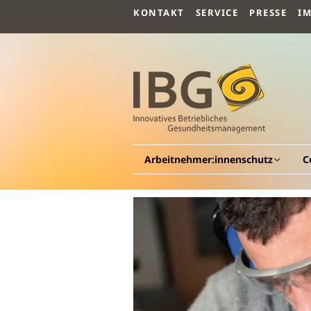
KONTAKT
SERVICE
PRESSE
I
Arbeitnehmer:innenschutz
C
Allgemeines
A
Arbeitsmedizin
G
G
Arbeitspsychologie
Be
G
Arbeitssicherheit