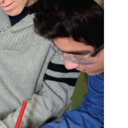
efragung und Analyse
Human Work Index®
Leitung
esundheitstage
BGM Prozess
Standort
enerationenbalance
Nachhalt
esunde Arbeitszeiten
»Human 
Zeitung
eratung und Coaching
Presse
eminare und
orkshops
Referenz