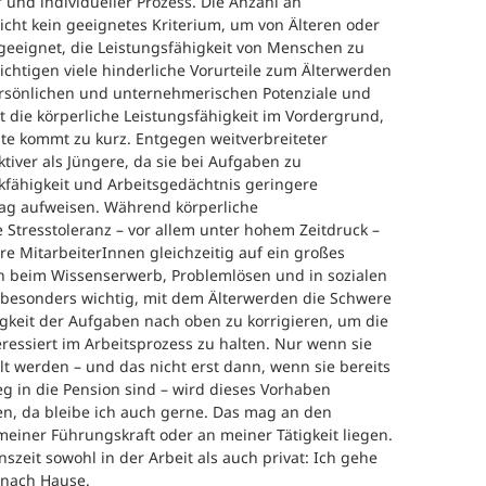
r und individueller Prozess. Die Anzahl an
icht kein geeignetes Kriterium, um von Älteren oder
geeignet, die Leistungsfähigkeit von Menschen zu
chtigen viele hinderliche Vorurteile zum Älterwerden
persönlichen und unternehmerischen Potenziale und
t die körperliche Leistungsfähigkeit im Vordergrund,
te kommt zu kurz. Entgegen weitverbreiteter
tiver als Jüngere, da sie bei Aufgaben zu
ähigkeit und Arbeitsgedächtnis geringere
ag aufweisen. Während körperliche
 Stresstoleranz – vor allem unter hohem Zeitdruck –
e MitarbeiterInnen gleichzeitig auf ein großes
en beim Wissenserwerb, Problemlösen und in sozialen
es besonders wichtig, mit dem Älterwerden die Schwere
igkeit der Aufgaben nach oben zu korrigieren, um die
ressiert im Arbeitsprozess zu halten. Nur wenn sie
 werden – und das nicht erst dann, wenn sie bereits
 in die Pension sind – wird dieses Vorhaben
en, da bleibe ich auch gerne. Das mag an den
meiner Führungskraft oder an meiner Tätigkeit liegen.
zeit sowohl in der Arbeit als auch privat: Ich gehe
 nach Hause.