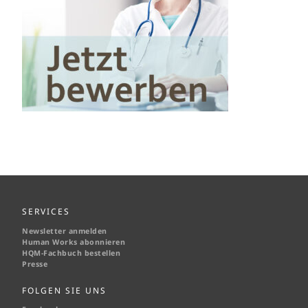
SERVICES
Newsletter anmelden
Human Works abonnieren
HQM-
Fachbuch bestellen
Presse
FOLGEN SIE UNS