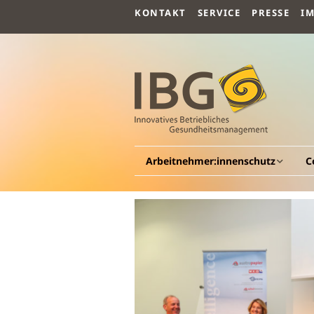
KONTAKT
SERVICE
PRESSE
I
Arbeitnehmer:innenschutz
C
Allgemeines
A
Arbeitsmedizin
G
G
Arbeitspsychologie
Be
G
Arbeitssicherheit