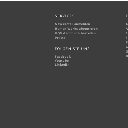
SERVICES
Newsletter anmelden
A
Human Works abonnieren
A
HQM-
Fachbuch bestellen
E
Presse
S
B
G
FOLGEN SIE UNS
G
I
Facebook
Youtube
LinkedIn