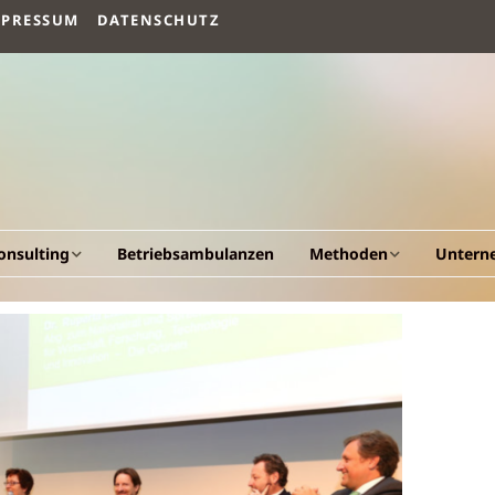
MPRESSUM
DATENSCHUTZ
onsulting
Betriebsambulanzen
Methoden
Untern
llgemeines
Arbeitsvermögen
Vision un
esundheitscockpit &
Humanökologischer
Fakten
esundheitsportal
Beratungsansatz
Werdeg
triebliche
Human Quality
esundheitsförderung
Management
Leistung