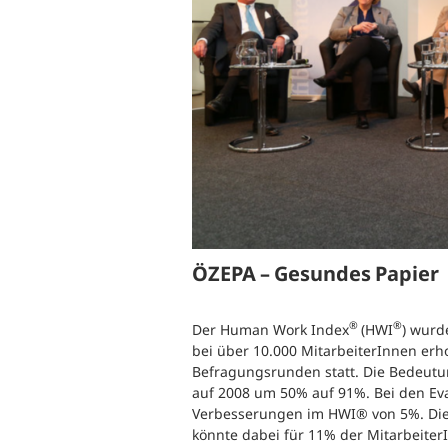
B
Ergonomie und Bewegung
G
Gesundheitsüberwachung
G
G
B
S
ÖZEPA – Gesundes Papier
W
®
®
Der Human Work Index
(HWI
) wurd
bei über 10.000 MitarbeiterInnen erho
Befragungsrunden statt. Die Bedeutu
auf 2008 um 50% auf 91%. Bei den E
Verbesserungen im HWI® von 5%. Die
könnte dabei für 11% der Mitarbeiter