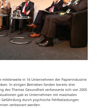
efragung und Analyse
Human Work Index®
Leitung
esundheitstage
BGM Prozess
Standort
enerationenbalance
Nachhalt
esunde Arbeitszeiten
»Human 
Zeitung
eratung und Coaching
Presse
eminare und
orkshops
Referenz
e mittlerweile in 16 Unternehmen der Papierindustrie
ben. In einigen Betrieben fanden bereits drei
ng des Themas Gesundheit verbesserte sich von 2005
valuationen gab es Unternehmen mit maximalen
 Gefährdung durch psychische Fehlbelastungen
Innen verbessert werden.