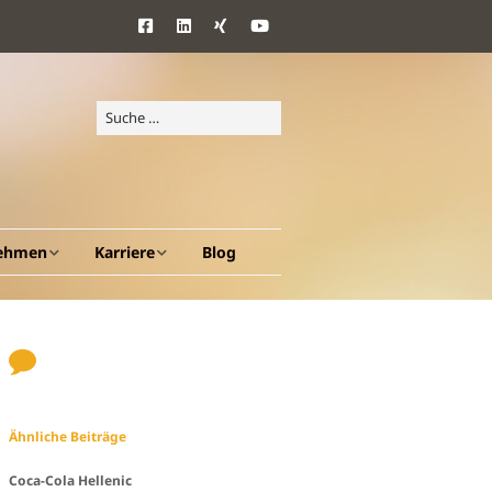
ehmen
Karriere
Blog
d Ziele
Benefits
ang
Ähnliche Beiträge
en A – Z
Coca-Cola Hellenic