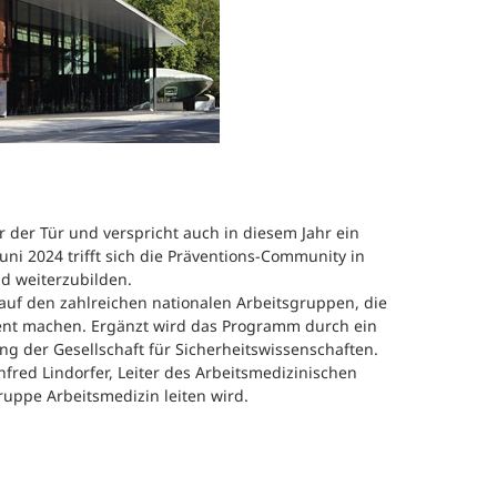
efragung und Analyse
Human Work Index®
Leitung
esundheitstage
BGM Prozess
Standort
enerationenbalance
Nachhalt
esunde Arbeitszeiten
»Human 
Zeitung
eratung und Coaching
 der Tür und verspricht auch in diesem Jahr ein
ni 2024 trifft sich die Präventions-Community in
Presse
d weiterzubilden.
eminare und
 auf den zahlreichen nationalen Arbeitsgruppen, die
orkshops
Referenz
ent machen. Ergänzt wird das Programm durch ein
ng der Gesellschaft für Sicherheitswissenschaften.
fred Lindorfer, Leiter des Arbeitsmedizinischen
ruppe Arbeitsmedizin leiten wird.