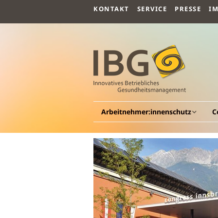
KONTAKT
SERVICE
PRESSE
I
Arbeitnehmer:innenschutz
C
Allgemeines
A
Arbeitsmedizin
G
G
Arbeitspsychologie
Be
G
Arbeitssicherheit