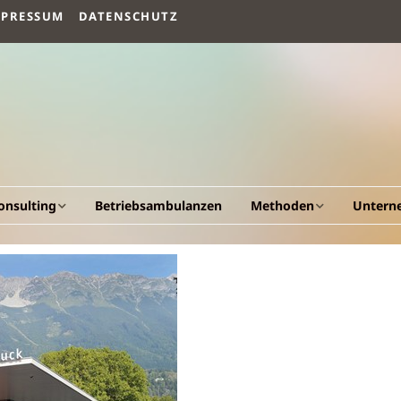
MPRESSUM
DATENSCHUTZ
onsulting
Betriebsambulanzen
Methoden
Untern
llgemeines
Arbeitsvermögen
Vision un
esundheitscockpit &
Humanökologischer
Fakten
esundheitsportal
Beratungsansatz
Werdeg
triebliche
Human Quality
esundheitsförderung
Management
Leistung