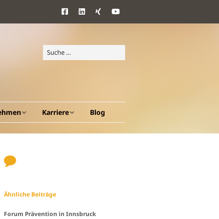
ehmen
Karriere
Blog
d Ziele
Benefits
ang
Ähnliche Beiträge
en A – Z
Forum Prävention in Innsbruck