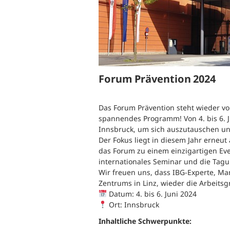
B
Ergonomie und Bewegung
G
Gesundheitsüberwachung
G
Forum Prävention 2024
G
B
Das Forum Prävention steht wieder vor
spannendes Programm! Von 4. bis 6. Ju
Innsbruck, um sich auszutauschen un
S
Der Fokus liegt in diesem Jahr erneut
W
das Forum zu einem einzigartigen Ev
internationales Seminar und die Tagu
Wir freuen uns, dass IBG-Experte, Man
Zentrums in Linz, wieder die Arbeitsg
Datum: 4. bis 6. Juni 2024
Ort: Innsbruck
Inhaltliche Schwerpunkte: