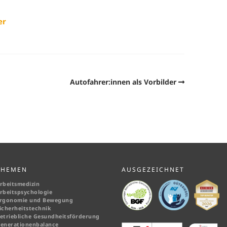
er
Autofahrer:innen als Vorbilder
THEMEN
AUSGEZEICHNET
rbeitsmedizin
rbeitspsychologie
rgonomie und Bewegung
icherheitstechnik
etriebliche Gesundheitsförderung
enerationenbalance