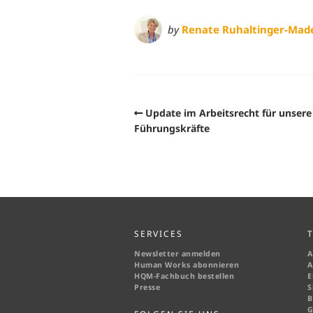
by
Renate Ruhaltinger-Mad
Update im Arbeitsrecht für unsere
Führungskräfte
SERVICES
Newsletter anmelden
A
Human Works abonnieren
A
HQM-
Fachbuch bestellen
E
Presse
S
B
G