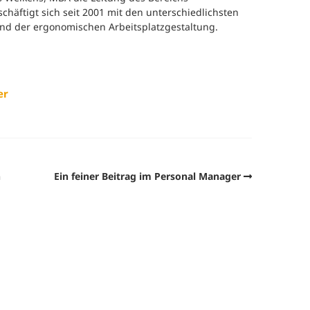
efragung und Analyse
Human Work Index®
schäftigt sich seit 2001 mit den unterschiedlichsten
Leitung
nd der ergonomischen Arbeitsplatzgestaltung.
esundheitstage
BGM Prozess
Standort
enerationenbalance
Nachhalt
er
esunde Arbeitszeiten
»Human 
Zeitung
eratung und Coaching
Presse
n
Ein feiner Beitrag im Personal Manager
eminare und
orkshops
Referenz