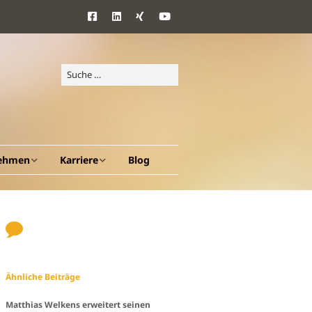
ehmen
Karriere
Blog
d Ziele
Benefits
ang
Ähnliche Beiträge
en A – Z
Matthias Welkens erweitert seinen