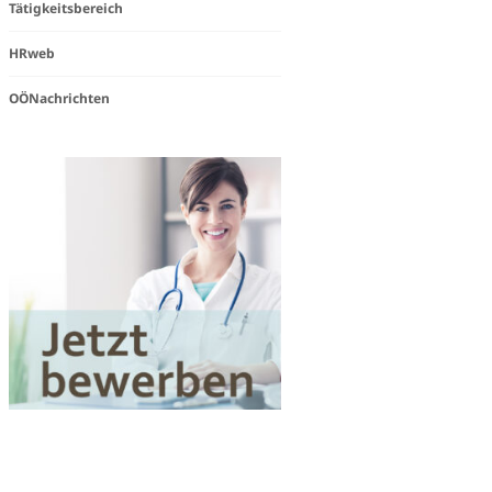
Tätigkeitsbereich
steam
HRweb
e
OÖNachrichten
igkeit
Works«
en