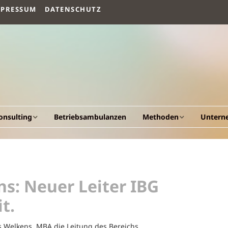
MPRESSUM
DATENSCHUTZ
onsulting
Betriebsambulanzen
Methoden
Untern
llgemeines
Arbeitsvermögen
Vision un
esundheitscockpit &
Humanökologischer
Fakten
esundheitsportal
Beratungsansatz
s: Neuer Leiter IBG
Werdeg
triebliche
Human Quality
t.
esundheitsförderung
Management
Leistung
 Welkens, MBA die Leitung des Bereichs