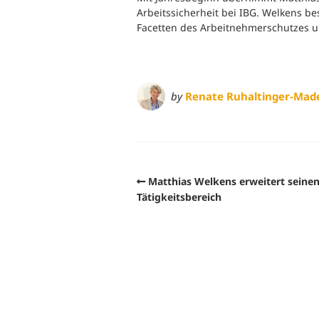
B
Arbeitssicherheit bei IBG. Welkens be
Ergonomie und Bewegung
Facetten des Arbeitnehmerschutzes u
G
Gesundheitsüberwachung
G
by
Renate Ruhaltinger-Mad
G
B
Matthias Welkens erweitert seine
S
W
Tätigkeitsbereich