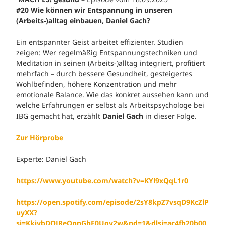
#20 Wie können wir Entspannung in unseren
(Arbeits-)alltag einbauen, Daniel Gach?
Ein entspannter Geist arbeitet effizienter. Studien
zeigen: Wer regelmäßig Entspannungstechniken und
Meditation in seinen (Arbeits-)alltag integriert, profitiert
mehrfach – durch bessere Gesundheit, gesteigertes
Wohlbefinden, höhere Konzentration und mehr
emotionale Balance. Wie das konkret aussehen kann und
welche Erfahrungen er selbst als Arbeitspsychologe bei
IBG gemacht hat, erzählt
Daniel Gach
in dieser Folge.
Zur Hörprobe
Experte: Daniel Gach
https://www.youtube.com/watch?v=KYl9xQqL1r0
https://open.spotify.com/episode/2sY8kpZ7vsqD9KcZlP
uyXX?
si=KkivbDQJReOnnGhE0Ugv2w&nd=1&dlsi=ac4fb20b00