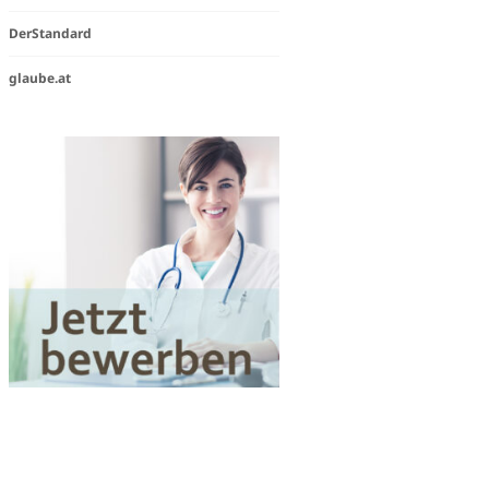
steam
DerStandard
e
glaube.at
igkeit
Works«
en