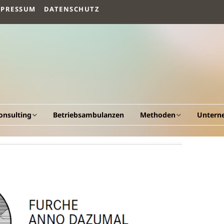
MPRESSUM
DATENSCHUTZ
onsulting
Betriebsambulanzen
Methoden
Untern
llgemeines
Arbeitsvermögen
Vision un
esundheitscockpit &
Humanökologischer
Fakten
esundheitsportal
Beratungsansatz
Werdeg
triebliche
Human Quality
esundheitsförderung
Management
Leistung