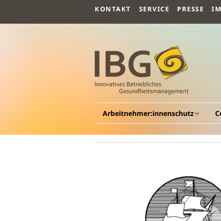
KONTAKT
SERVICE
PRESSE
I
Arbeitnehmer:innenschutz
C
Allgemeines
A
Arbeitsmedizin
G
G
Arbeitspsychologie
Be
G
Arbeitssicherheit