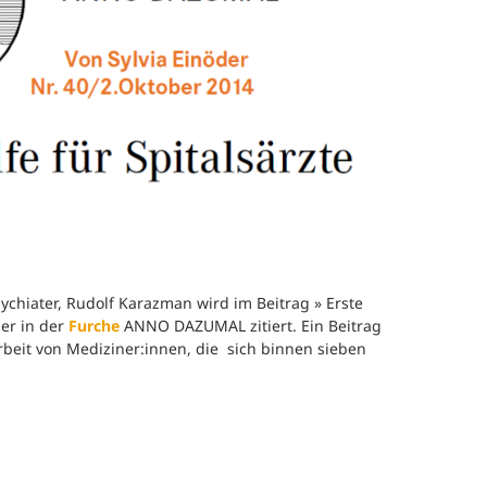
efragung und Analyse
Human Work Index®
Leitung
esundheitstage
BGM Prozess
Standort
enerationenbalance
Nachhalt
esunde Arbeitszeiten
»Human 
Zeitung
eratung und Coaching
Presse
eminare und
orkshops
ychiater, Rudolf Karazman wird im Beitrag » Erste
Referenz
der in der
Furche
ANNO DAZUMAL zitiert. Ein Beitrag
rbeit von Mediziner:innen, die sich binnen sieben