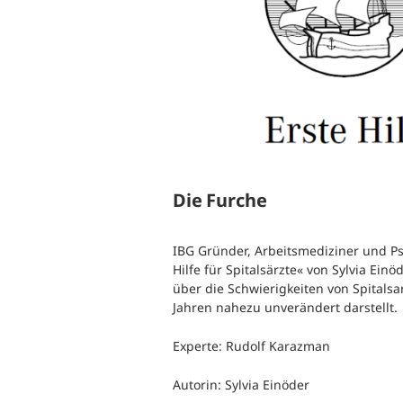
B
Ergonomie und Bewegung
G
Gesundheitsüberwachung
G
G
B
Die Furche
S
W
IBG Gründer, Arbeitsmediziner und Ps
Hilfe für Spitalsärzte« von Sylvia Einö
über die Schwierigkeiten von Spitalsa
Jahren nahezu unverändert darstellt.
Experte: Rudolf Karazman
Autorin: Sylvia Einöder