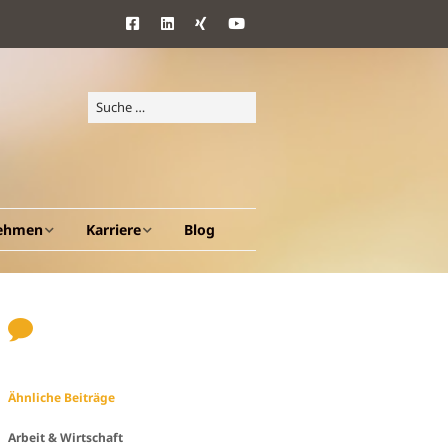
ehmen
Karriere
Blog
d Ziele
Benefits
ang
Ähnliche Beiträge
en A – Z
Arbeit & Wirtschaft