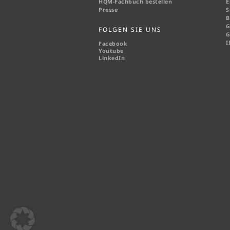
HQM-
Fachbuch bestellen
E
Presse
S
B
G
FOLGEN SIE UNS
G
I
Facebook
Youtube
LinkedIn