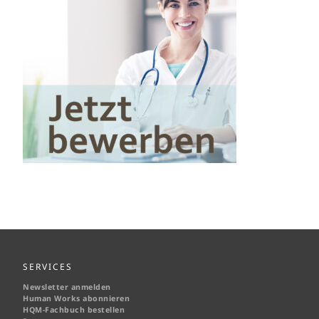
SERVICES
Newsletter anmelden
Human Works abonnieren
HQM-
Fachbuch bestellen