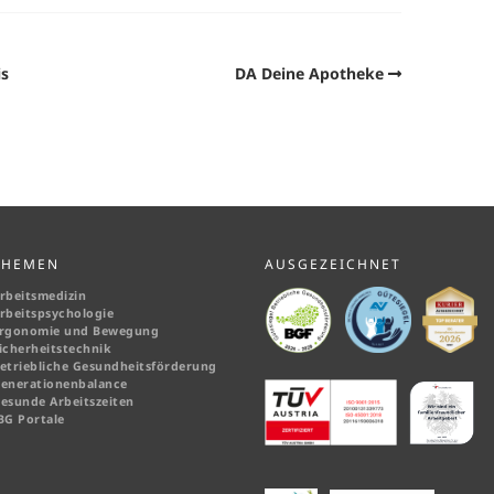
is
DA Deine Apotheke
THEMEN
AUSGEZEICHNET
rbeitsmedizin
rbeitspsychologie
rgonomie und Bewegung
icherheitstechnik
etriebliche Gesundheitsförderung
enerationenbalance
esunde Arbeitszeiten
BG Portale