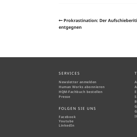
Prokrastination: Der Aufschieberit
entgegnen
SERVICES
Newsletter anmelden
A
Human Works abonnieren
A
HQM-
Fachbuch bestellen
E
Presse
S
B
G
FOLGEN SIE UNS
G
I
Facebook
Youtube
LinkedIn