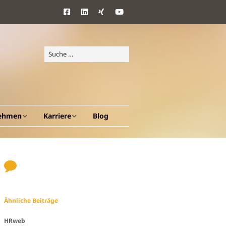
ehmen
Karriere
Blog
d Ziele
Benefits
ang
Ähnliche Beiträge
en A – Z
HRweb