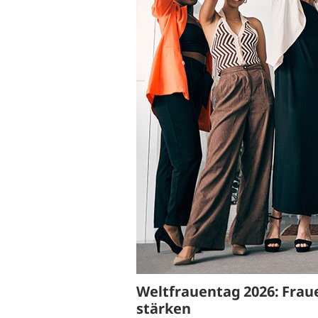
B
Ergonomie und Bewegung
G
Gesundheitsüberwachung
G
G
B
S
W
Weltfrauentag 2026: Fra
stärken