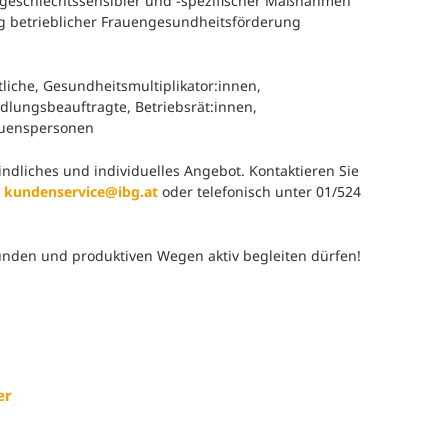
geschlechtssensibler und -spezifischer Maßnahmen
ng betrieblicher Frauengesundheitsförderung
iche, Gesundheitsmultiplikator:innen,
dlungsbeauftragte, Betriebsrät:innen,
rauenspersonen
bindliches und individuelles Angebot. Kontaktieren Sie
r
kundenservice@ibg.at
oder telefonisch unter 01/524
unden und produktiven Wegen aktiv begleiten dürfen!
er