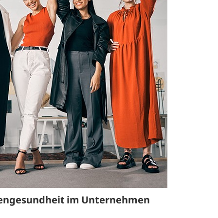
efragung und Analyse
Human Work Index®
Leitung
esundheitstage
BGM Prozess
Standort
enerationenbalance
Nachhalt
esunde Arbeitszeiten
»Human 
Zeitung
eratung und Coaching
Presse
eminare und
orkshops
Referenz
uengesundheit im Unternehmen