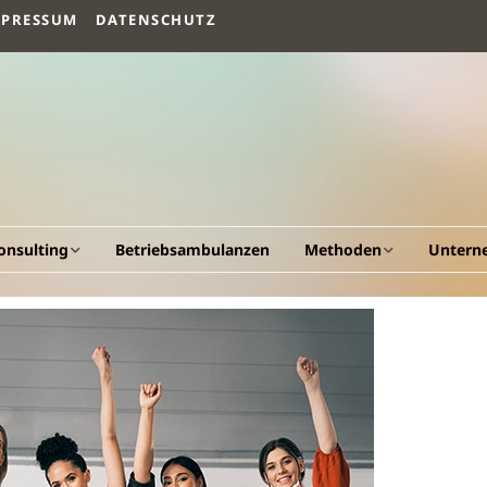
MPRESSUM
DATENSCHUTZ
onsulting
Betriebsambulanzen
Methoden
Untern
llgemeines
Arbeitsvermögen
Vision un
esundheitscockpit &
Humanökologischer
Fakten
esundheitsportal
Beratungsansatz
Werdeg
triebliche
Human Quality
esundheitsförderung
Management
Leistung