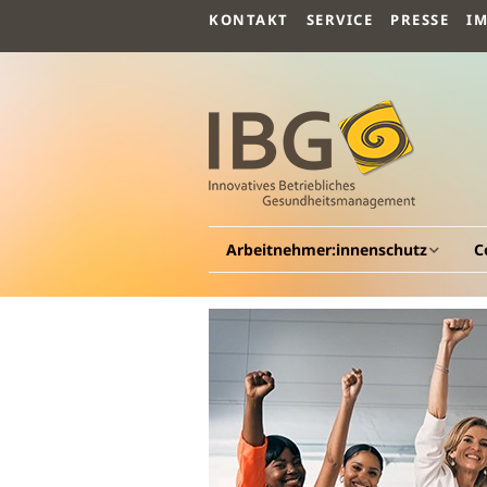
KONTAKT
SERVICE
PRESSE
I
Arbeitnehmer:innenschutz
C
Allgemeines
A
Arbeitsmedizin
G
G
Arbeitspsychologie
Be
G
Arbeitssicherheit