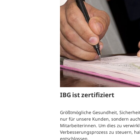
B
Ergonomie und Bewegung
G
Gesundheitsüberwachung
G
G
B
S
W
IBG ist zertifiziert
Größtmögliche Gesundheit, Sicherheit
nur für unsere Kunden, sondern auch
Mitarbeiterinnen. Um dies zu verwirk
Verbesserungsprozess zu steuern, ha
entschlossen.