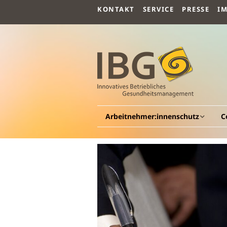
KONTAKT
SERVICE
PRESSE
I
Arbeitnehmer:innenschutz
C
Allgemeines
A
Arbeitsmedizin
G
G
Arbeitspsychologie
Be
G
Arbeitssicherheit