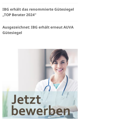
steam
IBG erhält das renommierte Gütesiegel
„TOP Berater 2024“
e
Ausgezeichnet: IBG erhält erneut AUVA
Gütesiegel
igkeit
Works«
en