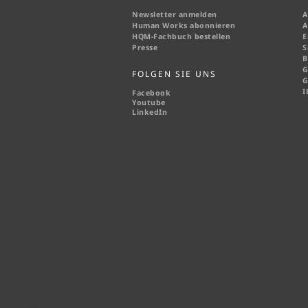
Newsletter anmelden
A
Human Works abonnieren
A
HQM-
Fachbuch bestellen
E
Presse
S
B
G
FOLGEN SIE UNS
G
I
Facebook
Youtube
LinkedIn