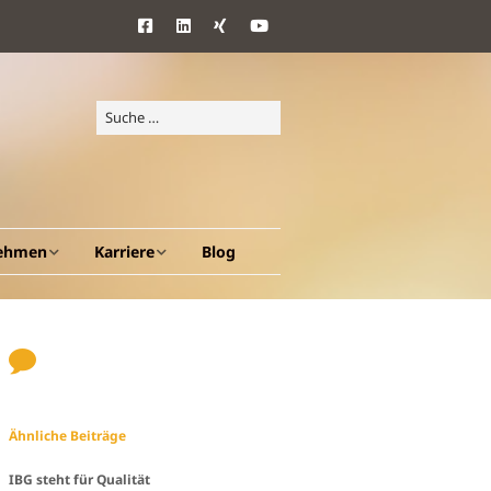
ehmen
Karriere
Blog
d Ziele
Benefits
ang
Ähnliche Beiträge
en A – Z
IBG steht für Qualität