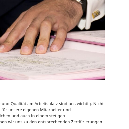
efragung und Analyse
Human Work Index®
Leitung
esundheitstage
BGM Prozess
Standort
enerationenbalance
Nachhalt
esunde Arbeitszeiten
»Human 
Zeitung
eratung und Coaching
Presse
eminare und
orkshops
Referenz
 und Qualität am Arbeitsplatz sind uns wichtig. Nicht
 für unsere eigenen Mitarbeiter und
lichen und auch in einem stetigen
ben wir uns zu den entsprechenden Zertifizierungen