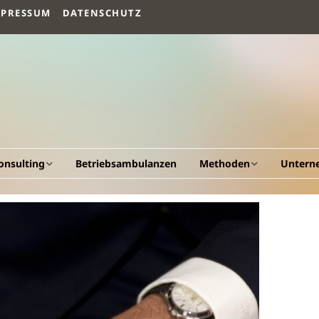
MPRESSUM
DATENSCHUTZ
onsulting
Betriebsambulanzen
Methoden
Untern
llgemeines
Arbeitsvermögen
Vision un
esundheitscockpit &
Humanökologischer
Fakten
esundheitsportal
Beratungsansatz
Werdeg
triebliche
Human Quality
esundheitsförderung
Management
Leistung